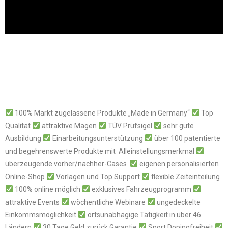
100% Markt zugelassene Produkte „Made in Germany“
Top
Qualität
attraktive Magen
TÜV Prüfsigel
sehr gute
Ausbildung
Einarbeitungsunterstützung
über 100 patentierte
und begehrenswerte Produkte mit Alleinstellungsmerkmal
überzeugende vorher/nachher-Cases
eigenen personalisierten
Online-Shop
Vorlagen und Top Support
flexible Zeiteinteilung
100% online möglich
exklusives Fahrzeugprogramm
attraktive Events
wöchentliche Webinare
ungedeckelte
Einkommsmöglichkeit
ortsunabhägige Tätigkeit in über 46
Ländern
30 Tage Geld zurück Garantie
Sport Dopingfreiheit