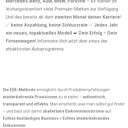
Mercedes-Benz, Audi, BMW, Porsche
– es stehen dir
leistungsorientiert viele Premium-Marken zur Verfügung.
Und das bereits ab dem
zweiten Monat deiner Karriere
!
✅
keine Anzahlung, keine Schlussrate
✅
Jedes Jahr
ein neues, topaktuelles Modell
➡️
Dein Erfolg – Dein
Firmenwagen!
Informiere dich jetzt über eines der
attraktivsten Autoprogramme.
Die EDE-Methode
ermöglicht, durch Produktempfehlungen
wiederkehrende Provisionen
zu erzielen –
authentisch,
transparent und effektiv.
Man empfiehlt, was man selbst gut findet
– und baut sich damit
skalierbare Einkommensströme
auf.
Echtes beständiges Business = Echtes wiederkehrendes
Einkommen.