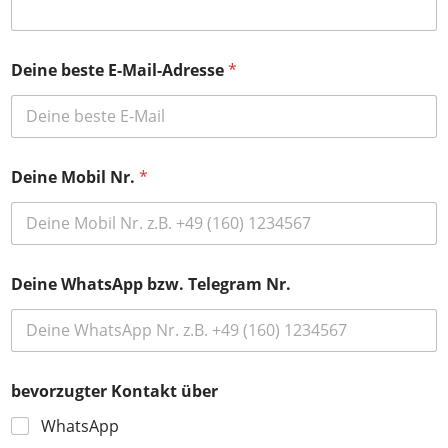
Deine beste E-Mail-Adresse
*
b
Deine Mobil Nr.
*
e
v
o
r
z
u
Deine WhatsApp bzw. Telegram Nr.
g
t
e
r
T
e
bevorzugter Kontakt über
l
WhatsApp
e
g