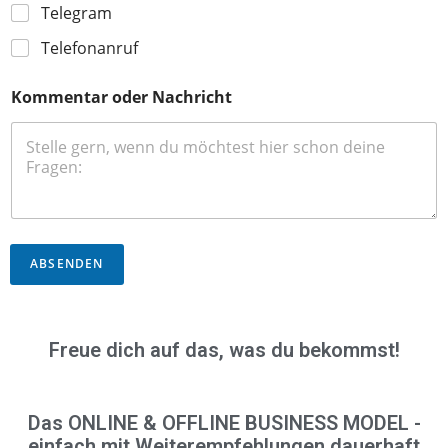
Telegram
r
a
Telefonanruf
m
W
h
Kommentar oder Nachricht
a
t
s
A
p
p
ABSENDEN
Freue dich auf das, was du bekommst!
Das ONLINE & OFFLINE BUSINESS MODEL -
einfach mit Weiterempfehlungen dauerhaft